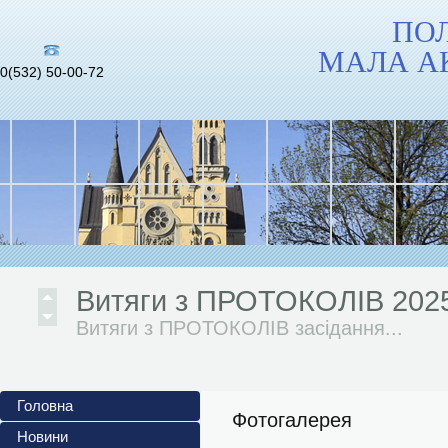
ПО
МАЛА А
0(532) 50-00-72
Інформаційні матеріали до 
повномасштабного...
Український інститут...
Витяги з ПРОТОКОЛІВ 202
Витяги з ПРОТОКОЛІВ засідання...
АНОНСИ ЗАХОДІВ 2024/202
Головна
Жовтень 2024/2025 н. р. 1. Обласний
Фотогалерея
Новини