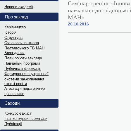
Семінар-тренінг «Інновац
Витяги з ПРОТОКОЛІВ 202
Новини академії
навчально-дослідницької 
Витяги з ПРОТОКОЛІВ засідання...
МАН»
Про заклад
20.10.2016
Інформаційні матеріали до Д
Керівництво
Історія
Український інститут національної...
Структура
Oчно-заочна школа
Полтавського ТВ МАН
Науковий лекторій „МАНдрі
База даних
План роботи закладу
В рамках відзначення Дня Науки...
Навчальні програми
Публічна інформація
Формування внутрішньої
Дипломи переможців та гра
системи забезпечення
якості освіти
Електронні варіанти дипломів...
Атестація педагогічних
працівників
Витяги з ПРОТОКОЛІВ 202
Заходи
Витяги з ПРОТОКОЛІВ засідання...
Конкурс-захист
Інші конкурси і семінари
Інформаційні матеріали до 
Публікації