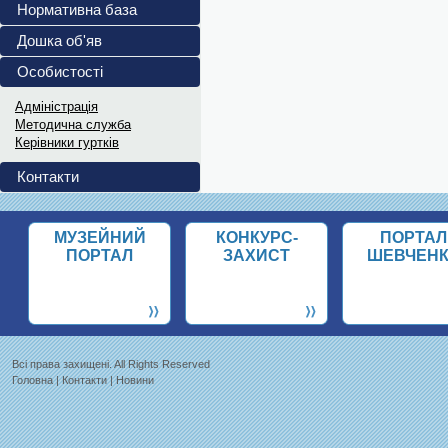
повномасштабного...
Нормативна база
Український інститут...
Дошка об'яв
Витяги з ПРОТОКОЛІВ 202
Особистості
Витяги з ПРОТОКОЛІВ засідання...
Адміністрація
Методична служба
Керівники гуртків
Контакти
МУЗЕЙНИЙ
КОНКУРС-
ПОРТАЛ
ПОРТАЛ
ЗАХИСТ
ШЕВЧЕН
Всi права захищенi. All Rights Reserved
Головна
|
Контакти
|
Новини