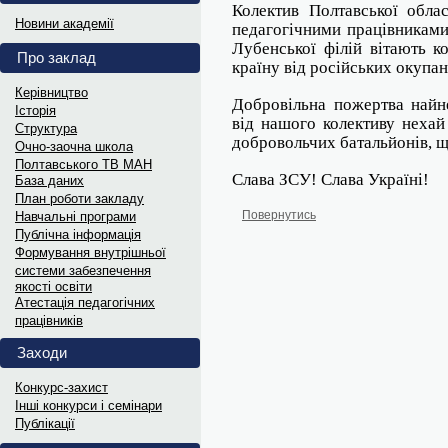
Витяги з ПРОТОКОЛІВ 202
Колектив Полтавської обла
Новини академії
педагогічними працівниками
Витяги з ПРОТОКОЛІВ засідання...
Лубенської філій вітають к
Про заклад
країну від російських окупан
Інформаційні матеріали до Д
Керівництво
Добровільна пожертва найн
Історія
від нашого колективу нехай
Український інститут національної...
Структура
добровольчих батальйонів, 
Oчно-заочна школа
Полтавського ТВ МАН
Науковий лекторій „МАНдрі
Слава ЗСУ! Слава Україні!
База даних
План роботи закладу
В рамках відзначення Дня Науки...
Повернутись
Навчальні програми
Публічна інформація
Формування внутрішньої
Дипломи переможців та гра
системи забезпечення
якості освіти
Електронні варіанти дипломів...
Атестація педагогічних
працівників
Витяги з ПРОТОКОЛІВ 202
Заходи
Витяги з ПРОТОКОЛІВ засідання...
Конкурс-захист
Інші конкурси і семінари
Інформаційні матеріали до 
Публікації