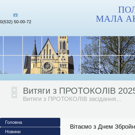
ПО
МАЛА А
0(532) 50-00-72
Інформаційні матеріали до 
повномасштабного...
Український інститут...
Витяги з ПРОТОКОЛІВ 202
Витяги з ПРОТОКОЛІВ засідання...
АНОНСИ ЗАХОДІВ 2024/202
Головна
Жовтень 2024/2025 н. р. 1. Обласний
Вітаємо з Днем Збройн
Новини