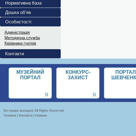
повномасштабного...
Нормативна база
Український інститут...
Дошка об'яв
Витяги з ПРОТОКОЛІВ 202
Особистості
Витяги з ПРОТОКОЛІВ засідання...
Адміністрація
Методична служба
Керівники гуртків
Контакти
МУЗЕЙНИЙ
КОНКУРС-
ПОРТАЛ
ПОРТАЛ
ЗАХИСТ
ШЕВЧЕН
Всi права захищенi. All Rights Reserved
Головна
|
Контакти
|
Новини