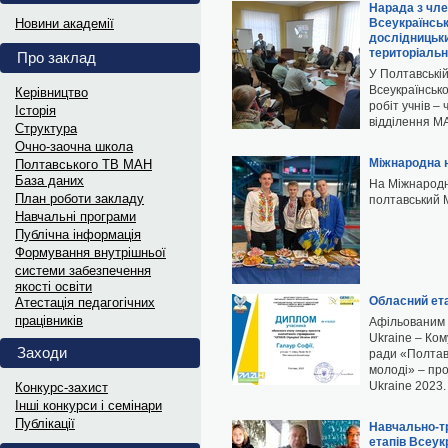
Витяги з ПРОТОКОЛІВ 202
Нарада з чле
Новини академії
Всеукраїнськ
дослідницьки
Витяги з ПРОТОКОЛІВ засідання...
територіальн
Про заклад
У Полтавській
Інформаційні матеріали до Д
Всеукраїнсько
Керівництво
робіт учнів –
Історія
Український інститут національної...
відділення М
Структура
Oчно-заочна школа
Міжнародна н
Полтавського ТВ МАН
Науковий лекторій „МАНдрі
База даних
На Міжнародні
План роботи закладу
полтавський 
В рамках відзначення Дня Науки...
Навчальні програми
Публічна інформація
Формування внутрішньої
Дипломи переможців та гра
системи забезпечення
якості освіти
Електронні варіанти дипломів...
Обласний ета
Атестація педагогічних
працівників
Афільованим 
Витяги з ПРОТОКОЛІВ 202
Ukraine – Ко
Заходи
ради «Полтавс
Витяги з ПРОТОКОЛІВ засідання...
молоді» – пр
Ukraine 2023
Конкурс-захист
Інші конкурси і семінари
Інформаційні матеріали до 
Публікації
Навчально-тр
етапів Всеук