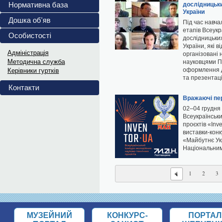
повномасштабного...
Нормативна база
дослідницьки
України
Український інститут...
Дошка об'яв
Під час навча
Витяги з ПРОТОКОЛІВ 202
етапів Всеукр
Особистості
дослідницьких
Витяги з ПРОТОКОЛІВ засідання...
України, які 
Адміністрація
організовані 
Методична служба
науковцями П
оформлення до
Керівники гуртків
та презентаці
Контакти
Вражаючі пе
02–04 грудня 
Всеукраїнськ
проєктів «Inv
виставки-конк
«Майбутнє Ук
Національним
1
2
3
МУЗЕЙНИЙ
КОНКУРС-
ПОРТАЛ