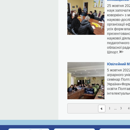
25 жовтня 20
наук започат
коворкінг» з
науково-дослі
організації е
усіх форм вла
презентовано 
наукової діял
педагогічного
обласної рад
Шпорт.
Ювілейний М
5 жовтня 2022
аграрного ун
семінар Полт
України«Форм
освіти Полтав
інтелектуаль
1
3
4
...