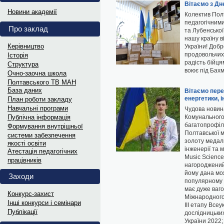
Витяги з ПРОТОКОЛІВ 202
Вітаємо з Дн
Новини академії
Колектив Полт
Витяги з ПРОТОКОЛІВ засідання...
педагогічним
Про заклад
та Лубенської
нашу країну в
Інформаційні матеріали до Д
Керівництво
України! Доб
продовольчих
Історія
Український інститут національної...
радість бійця
Структура
воює під Бахм
Oчно-заочна школа
Полтавського ТВ МАН
Науковий лекторій „МАНдрі
База даних
Вітаємо пер
енергетики, 
План роботи закладу
В рамках відзначення Дня Науки...
Навчальні програми
Чудова новин
Публічна інформація
Комунального
багатопрофіль
Формування внутрішньої
Дипломи переможців та гра
Полтавської м
системи забезпечення
золоту медал
якості освіти
Електронні варіанти дипломів...
інженерії та 
Атестація педагогічних
Music Science
працівників
нагороджений
Витяги з ПРОТОКОЛІВ 202
йому дана мож
Заходи
популярному 
Витяги з ПРОТОКОЛІВ засідання...
має дуже ваго
Конкурс-захист
Міжнародного
Інші конкурси і семінари
ІІІ етапу Все
Інформаційні матеріали до 
Публікації
дослідницьких
України 2022