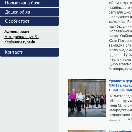
повномасштабного...
Нормативна база
«Олімпіада ге
найбільшого к
Український інститут...
Дошка об'яв
світі для шко
Витяги з ПРОТОКОЛІВ 202
Сполучених Ш
Особистості
«Ukrainian F
Витяги з ПРОТОКОЛІВ засідання...
наук України»
Адміністрація
Полтавської о
Назар Олійни
Методична служба
Юрія Петрови
Керівники гуртків
закладу Полт
Мала академія
Контакти
вдячності усі
інтелектуала 
щиро вітаємо
Міжнародному
Урочиста цер
МАН та науко
територіальн
07 листопада
обласному ук
імені М. Гого
нагородження
педагогічних 
відділення М
Інноваційний