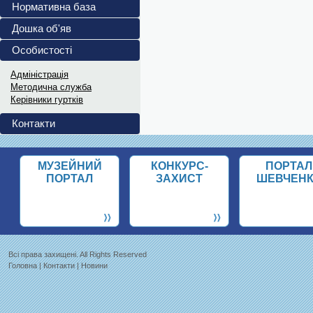
повномасштабного...
Нормативна база
Український інститут...
Дошка об'яв
Витяги з ПРОТОКОЛІВ 202
Особистості
Витяги з ПРОТОКОЛІВ засідання...
Адміністрація
Методична служба
Керівники гуртків
Контакти
МУЗЕЙНИЙ
КОНКУРС-
ПОРТАЛ
ПОРТАЛ
ЗАХИСТ
ШЕВЧЕН
Всi права захищенi. All Rights Reserved
Головна
|
Контакти
|
Новини