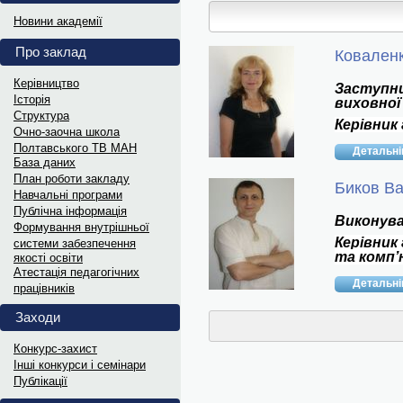
Витяги з ПРОТОКОЛІВ 202
Новини академії
Витяги з ПРОТОКОЛІВ засідання...
Про заклад
Коваленк
Інформаційні матеріали до Д
Керівництво
Заступни
Історія
виховної
Український інститут національної...
Структура
Керівник
Oчно-заочна школа
Полтавського ТВ МАН
Детальн
Науковий лекторій „МАНдрі
База даних
План роботи закладу
В рамках відзначення Дня Науки...
Бикoв В
Навчальні програми
Публічна інформація
Виконува
Формування внутрішньої
Дипломи переможців та гра
Керівник
системи забезпечення
та комп
якості освіти
Електронні варіанти дипломів...
Атестація педагогічних
Детальн
працівників
Витяги з ПРОТОКОЛІВ 202
Заходи
Витяги з ПРОТОКОЛІВ засідання...
Конкурс-захист
Інші конкурси і семінари
Інформаційні матеріали до 
Публікації