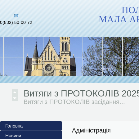
ПО
МАЛА А
0(532) 50-00-72
Інформаційні матеріали до 
повномасштабного...
Український інститут...
Витяги з ПРОТОКОЛІВ 202
Витяги з ПРОТОКОЛІВ засідання...
АНОНСИ ЗАХОДІВ 2024/202
Головна
Жовтень 2024/2025 н. р. 1. Обласний
Адміністрація
Новини