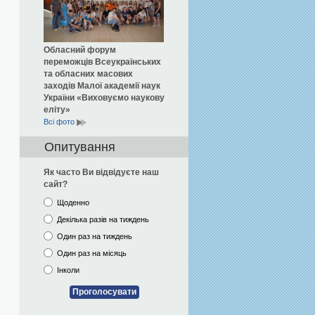
Обласний форум
переможців Всеукраїнських
та обласних масових
заходів Малої академії наук
України «Виховуємо наукову
еліту»
Всi фото
Опитування
Як часто Ви відвідуєте наш
сайт?
Щоденно
Декілька разів на тиждень
Один раз на тиждень
Один раз на місяць
Інколи