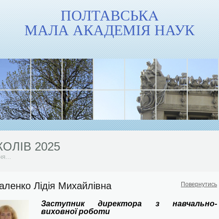
ПОЛТАВСЬКA
МАЛА АКАДЕМІЯ НАУК
еріали до річниці повномасштабного...
КОЛІВ 2025
я...
 2024/2025 н. р.
бласний...
аленко Лідія Михайлівна
КОЛІВ 2024
Повернутись
я...
Заступник директора з навчально-
еріали до Дня пам’яті...
виховної роботи
ої...