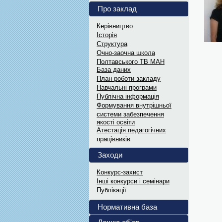
Науковий лекторі
Про заклад
В рамках відзначення Дня Наук
Керівництво
Дипломи переможц
Історія
Електронні варіанти дипломів..
Структура
Витяги з ПРОТО
Oчно-заочна школа
Полтавського ТВ МАН
Витяги з ПРОТОКОЛІВ засіданн
Інформаційні мат
База даних
План роботи закладу
Український інститут...
Навчальні програми
Витяги з ПРОТО
Публічна інформація
Витяги з ПРОТОКОЛІВ засіданн
Формування внутрішньої
системи забезпечення
якості освіти
Атестація педагогічних
працівників
Заходи
Конкурс-захист
Інші конкурси і семінари
Публікації
Нормативна база