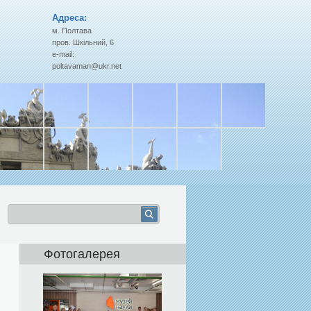
Адреса:
м. Полтава
пров. Шкільний, 6
e-mail:
poltavaman@ukr.net
Фотогалерея