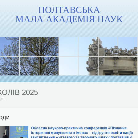
ПОЛТАВСЬКA
МАЛА АКАДЕМІЯ НАУК
еріали до річниці повномасштабного...
КОЛІВ 2025
я...
 2024/2025 н. р.
бласний...
оди
КОЛІВ 2024
я...
Обласна науково-практична конференція «Пізнання
еріали до Дня пам’яті...
історичної минувшини в іменах – підґрунтя освіти нації»
ої...
(висвітлення життєвого та творчого шляху полтавців у