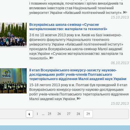
і поважних науковців, початкових і зрілих винахідників та
впливових інвесторів став Національний технічний
університет України «Київський політехнічний інститут».
15.10.2013
Всеукраїнська школа-семінар «Сучасне
матеріалознавство: матеріали та технології»
З 6 по 10 жовтня 2013 року в м. Києві на базі інженерно-
фізичного факультету Національного технічного
університету України «Київський політехнічний інститут»
проходила Всеукраїнська школа-семінар Малої академії
наук України «Сучасне матеріалознавство: матеріали та
технології».
06.10.2013
ІІ етап Всеукраїнського конкурсу-захисту науково-
дослідницьких робіт учнів-членів Полтавського
територіального відділення Малої академії наук України
15-18 лютого 2013 року в м. Полтаві був проведений ІІ етап
Всеукраїнського конкурсу-захисту науково-дослідницьких
робіт учнів-членів Полтавського територіального відділення
Малої академії наук України.
15.02.2013
1
25
26
27
28
29
...