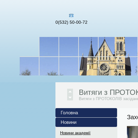
0(532) 50-00-72
Інформаційні мат
Український інститут...
Витяги з ПРОТО
Витяги з ПРОТОКОЛІВ засіданн
АНОНСИ ЗАХОДІВ
Жовтень 2024/2025 н. р. 1. О
Головна
Зах
Витяги з ПРОТО
Новини
Витяги з ПРОТОКОЛІВ засіданн
Інформаційні мат
Новини академії
Український інститут національн