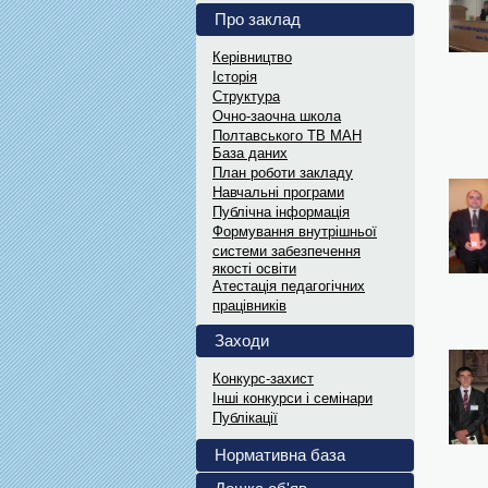
Науковий лекторі
Про заклад
В рамках відзначення Дня Наук
Керівництво
Дипломи переможц
Історія
Електронні варіанти дипломів..
Структура
Витяги з ПРОТО
Oчно-заочна школа
Полтавського ТВ МАН
Витяги з ПРОТОКОЛІВ засіданн
Інформаційні мат
База даних
План роботи закладу
Український інститут...
Навчальні програми
Витяги з ПРОТО
Публічна інформація
Витяги з ПРОТОКОЛІВ засіданн
Формування внутрішньої
системи забезпечення
якості освіти
Атестація педагогічних
працівників
Заходи
Конкурс-захист
Інші конкурси і семінари
Публікації
Нормативна база