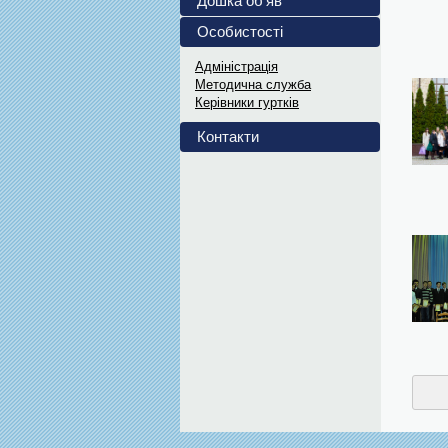
Дошка об'яв
Особистості
Адміністрація
Методична служба
Керівники гуртків
Контакти