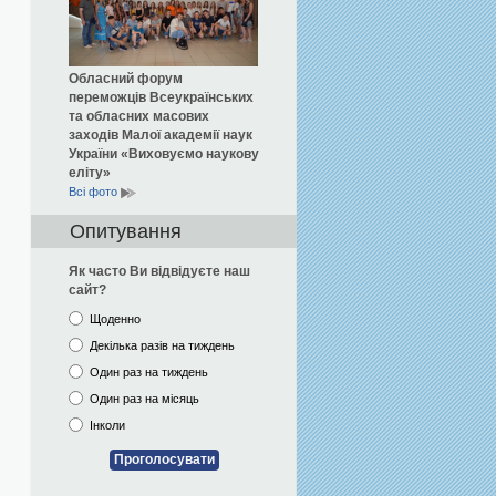
Обласний форум
переможців Всеукраїнських
та обласних масових
заходів Малої академії наук
України «Виховуємо наукову
еліту»
Всi фото
Опитування
Як часто Ви відвідуєте наш
сайт?
Щоденно
Декілька разів на тиждень
Один раз на тиждень
Один раз на місяць
Інколи