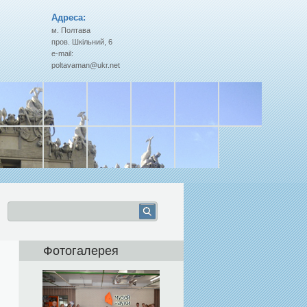
Адреса:
м. Полтава
пров. Шкільний, 6
e-mail:
poltavaman@ukr.net
Фотогалерея