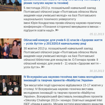
й „МАНдрівки науковими...
різних галузях науки та техніки)
5 листопада 2013 р. позашкільний навчальний заклад
и...
Полтавської обласної ради «Полтавська обласна Мала
ів та грамоти наукових...
академія наук учнівської молоді» на базі Полтавського
.
національного технічного університету
КОЛІВ 2023
імені Юрія Кондратюка провів обласну науково-практичну
конференцію «Пізнання історичної минувшини в іменах –
я...
підґрунтя освіти нації».
еріали до річниці повномасштабного...
05.11.2013
Обласний конкурс для учнів 6-11 класів «Здорове життя
КОЛІВ 2025
– успіх буття» у 2013/2014 навчальному році
30 жовтня 2013 р. позашкільний навчальний заклад
я...
Полтавської обласної ради «Полтавська обласна Мала
академія наук учнівської молоді» на базі Полтавської
обласної бібліотеки для юнацтва ім. О.Гончара провів ІІ
обласний конкурс для учнів 6 - 11 класів «Здорове життя –
успіх буття».
30.10.2013
IV Всеукраїнська науково-технічна виставка молодіжних
інновацій та творчих проектів «Майбутнє України»
Три масштабні події одночасно відбувалися 15-17 жовтня у
столиці: IV Всеукраїнська науково-технічна виставка
молодіжних інновацій та творчих проектів «Майбутнє
України», Всеукраїнський фестиваль інноваційних проектів
«Sikorsky Challenge 2013» і конкурс Освітньої академії Intel
ISEF «Наука в школі». Місцем зустрічі креативного юнацтва