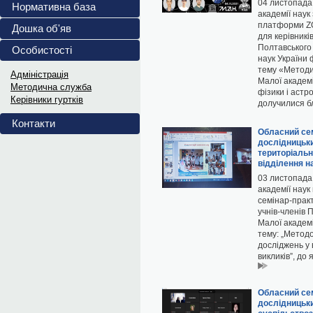
повномасштабного...
04 листопада 
Нормативна база
академії наук
Український інститут...
платформи ZO
Дошка об'яв
Витяги з ПРОТОКОЛІВ 202
для керівникі
Полтавського 
Особистості
Витяги з ПРОТОКОЛІВ засідання...
наук України 
тему «Методич
Адміністрація
Малої академі
Методична служба
фізики і астр
Керівники гуртків
долучилися бл
Контакти
Обласний сем
дослідницьки
територіальн
відділення н
03 листопада 
академії нау
семінар-практ
учнів-членів 
Малої академі
тему: „Методо
досліджень у 
викликів”, до
Обласний сем
дослідницьких