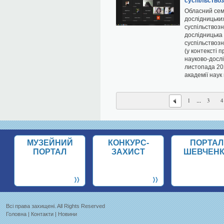
суспільствоз
Обласний семі
дослідницьких 
суспільствозн
дослідницька 
суспільствозн
(у контексті 
науково-дослі
листопада 202
академії наук
1
3
4
...
МУЗЕЙНИЙ
КОНКУРС-
ПОРТАЛ
ПОРТАЛ
ЗАХИСТ
ШЕВЧЕН
Всi права захищенi. All Rights Reserved
Головна
|
Контакти
|
Новини