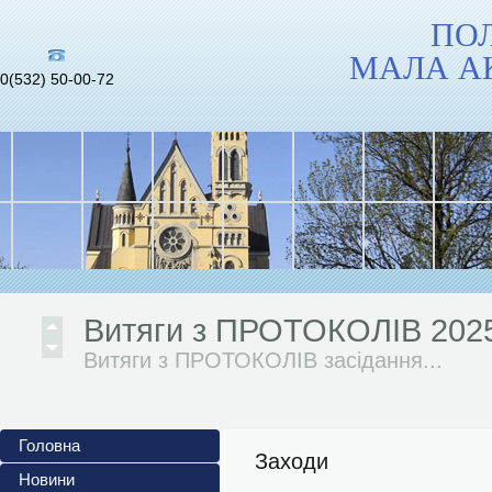
ПО
МАЛА А
0(532) 50-00-72
Інформаційні матеріали до 
повномасштабного...
Український інститут...
Витяги з ПРОТОКОЛІВ 202
Витяги з ПРОТОКОЛІВ засідання...
АНОНСИ ЗАХОДІВ 2024/202
Головна
Жовтень 2024/2025 н. р. 1. Обласний
Заходи
Новини