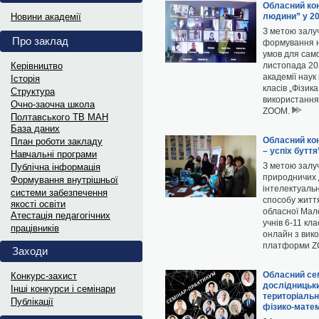
Витяги з ПРОТОКОЛІВ 202
Обласний кон
Новини академії
людини” у 20
Витяги з ПРОТОКОЛІВ засідання...
З метою залуч
Про заклад
формування н
умов для сам
Інформаційні матеріали до Д
Керівництво
листопада 202
академії наук
Історія
Український інститут національної...
класів „Фізик
Структура
використання
Oчно-заочна школа
ZOOM.
Полтавського ТВ МАН
Науковий лекторій „МАНдрі
База даних
Обласний кон
План роботи закладу
В рамках відзначення Дня Науки...
– успіх буття
Навчальні програми
З метою залу
Публічна інформація
природничих 
Формування внутрішньої
Дипломи переможців та гра
інтелектуальн
системи забезпечення
способу життя
якості освіти
Електронні варіанти дипломів...
обласної Мало
Атестація педагогічних
учнів 6-11 кл
працівників
онлайн з вико
Витяги з ПРОТОКОЛІВ 202
платформи 
Заходи
Витяги з ПРОТОКОЛІВ засідання...
Обласний сем
Конкурс-захист
дослідницьки
Інші конкурси і семінари
територіальн
Інформаційні матеріали до 
Публікації
фізико-матем