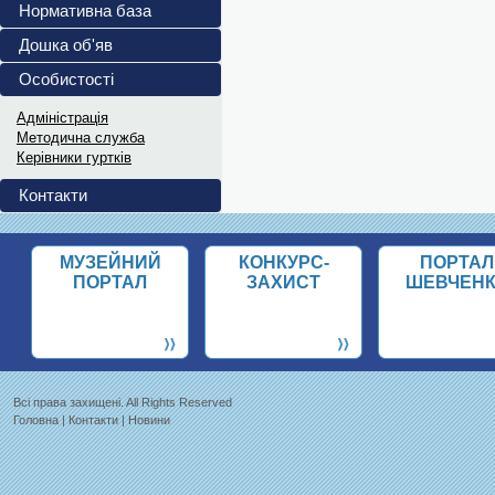
повномасштабного...
Нормативна база
Український інститут...
Дошка об'яв
Витяги з ПРОТОКОЛІВ 202
Особистості
Витяги з ПРОТОКОЛІВ засідання...
Адміністрація
Методична служба
Керівники гуртків
Контакти
МУЗЕЙНИЙ
КОНКУРС-
ПОРТАЛ
ПОРТАЛ
ЗАХИСТ
ШЕВЧЕН
Всi права захищенi. All Rights Reserved
Головна
|
Контакти
|
Новини