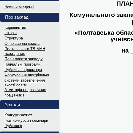
ПЛА
Витяги з ПРОТОКОЛІВ 202
Новини академії
Витяги з ПРОТОКОЛІВ засідання...
Комунального
закл
Про заклад
Інформаційні матеріали до Д
Керівництво
«Полтавська обла
Історія
Український інститут національної...
учнівс
Структура
Oчно-заочна школа
Полтавського ТВ МАН
на 
Науковий лекторій „МАНдрі
База даних
План роботи закладу
В рамках відзначення Дня Науки...
Навчальні програми
Публічна інформація
Формування внутрішньої
Дипломи переможців та гра
системи забезпечення
якості освіти
Електронні варіанти дипломів...
Атестація педагогічних
працівників
Витяги з ПРОТОКОЛІВ 202
Заходи
Витяги з ПРОТОКОЛІВ засідання...
Конкурс-захист
Інші конкурси і семінари
Інформаційні матеріали до 
Публікації