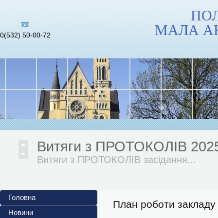
ПО
МАЛА А
0(532) 50-00-72
Інформаційні матеріали до 
повномасштабного...
Український інститут...
Витяги з ПРОТОКОЛІВ 202
Витяги з ПРОТОКОЛІВ засідання...
АНОНСИ ЗАХОДІВ 2024/202
Головна
Жовтень 2024/2025 н. р. 1. Обласний
План роботи закладу
Новини